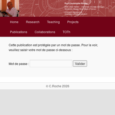
Christophe Roche web site
Menu
Home
Research
Teaching
Projects
Aller
principal
Publications
Collaborations
TOTh
au
contenu
Cette publication est protégée par un mot de passe. Pour la voir,
veuillez saisir votre mot de passe ci-dessous :
principal
Mot de passe :
© C.Roche 2026